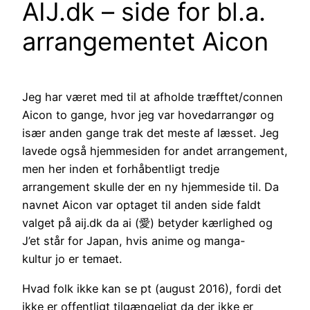
AIJ.dk – side for bl.a.
arrangementet Aicon
Jeg har været med til at afholde træfftet/connen
Aicon to gange, hvor jeg var hovedarrangør og
især anden gange trak det meste af læsset. Jeg
lavede også hjemmesiden for andet arrangement,
men her inden et forhåbentligt tredje
arrangement skulle der en ny hjemmeside til. Da
navnet Aicon var optaget til anden side faldt
valget på aij.dk da ai (愛) betyder kærlighed og
J’et står for Japan, hvis anime og manga-
kultur jo er temaet.
Hvad folk ikke kan se pt (august 2016), fordi det
ikke er offentligt tilgængeligt da der ikke er