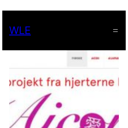
Spring
til
indhold
WLE