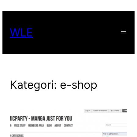
Spring
til
indhold
WLE
Kategori:
e-shop