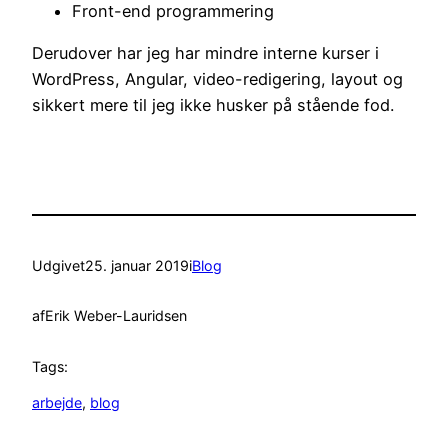
Front-end programmering
Derudover har jeg har mindre interne kurser i
WordPress, Angular, video-redigering, layout og
sikkert mere til jeg ikke husker på stående fod.
Udgivet
25. januar 2019
i
Blog
af
Erik Weber-Lauridsen
Tags:
arbejde
, 
blog