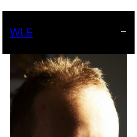
Spring
til
indhold
WLE