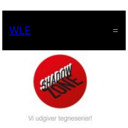
Spring
til
indhold
WLE