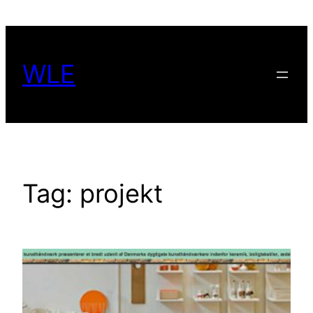
Spring
til
indhold
WLE
Tag:
projekt