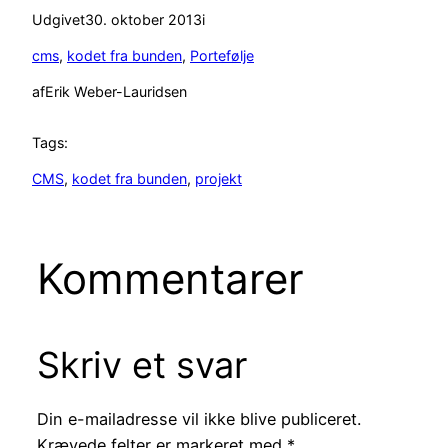
Udgivet
30. oktober 2013
i
cms
, 
kodet fra bunden
, 
Portefølje
af
Erik Weber-Lauridsen
Tags:
CMS
, 
kodet fra bunden
, 
projekt
Kommentarer
Skriv et svar
Din e-mailadresse vil ikke blive publiceret.
Krævede felter er markeret med
*