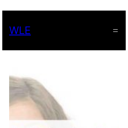
Spring
til
indhold
WLE