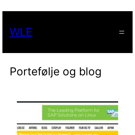
Spring
til
indhold
WLE
Portefølje og blog